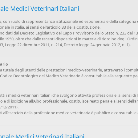
le Medici Veterinari Italiani
on ruolo di rappresentanza istituzionale ed esponenziale della categoria dei 
onale in Italia, ai sensi dell’articolo 33 della Costituzione.
no dati dal Decreto Legislativo del Capo Provvisorio dello Stato n. 233 del 1
le 1950, oltre che dalle recenti disposizioni in materia di riordino degli Ordi
3, Legge 22 dicembre 2011, n. 214, Decreto legge 24 gennaio 2012, n. 1).
ario
la tutela degli utenti delle prestazioni medico-veterinarie, attraverso i compi
 Il Codice Deontologico del Medico Veterinario è consultabile alla seguente p
tti i medici veterinari italiani che svolgono attività professionale, ai sensi di
 e di iscrizione all’Albo professionale, costituisce reato penale ai sensi dell’arti
1/12/2011).
ati all’esercizio della professione medico veterinaria è pubblico e consultabile
ale Medici Veterinari Italiani