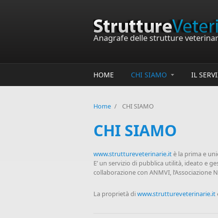
Salta al contenuto principale
Anagrafe delle strutture veterinari
HOME
CHI SIAMO
IL SERV
Home
/
CHI SIAMO
CHI SIAMO
www.struttureveterinarie.it
è la prima e unic
E’ un servizio di pubblica utilità, ideato e 
collaborazione con ANMVI, l’Associazione Naz
La proprietà di
www.struttureveterinarie.it