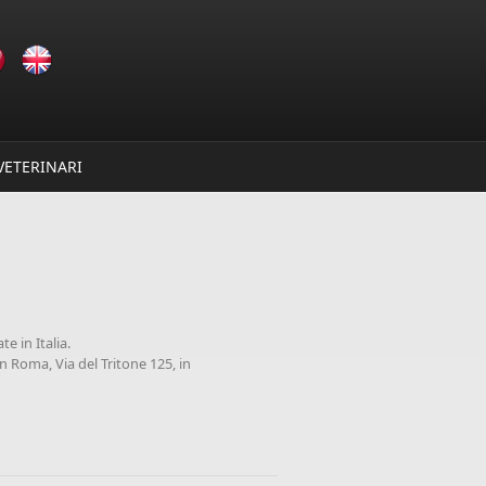
VETERINARI
e in Italia.
in Roma, Via del Tritone 125, in