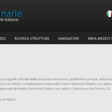
e italiane
IZIO
RICERCA STRUTTURE
NAVIGATORI
AREA MEDICI 
a anagrafe ufficiale delle strutture veterinarie, pubbliche e private, autorizzat
gestito da FNOVI, la Federazione Nazionale Ordini Veterinari Italiani, con sede 
ionale dei Medici Veterinari Italiani con sede a Cremona in Via Trecchi, 20.
è di FNOVI.