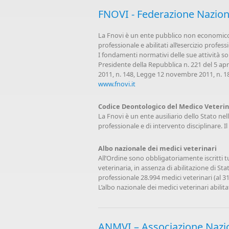
FNOVI - Federazione Naziona
La Fnovi è un ente pubblico non economico, c
professionale e abilitati all’esercizio professi
I fondamenti normativi delle sue attività so
Presidente della Repubblica n. 221 del 5 apri
2011, n. 148, Legge 12 novembre 2011, n. 18
www.fnovi.it
Codice Deontologico del Medico Veterin
La Fnovi è un ente ausiliario dello Stato nel
professionale e di intervento disciplinare.
Albo nazionale dei medici veterinari
All’Ordine sono obbligatoriamente iscritti tu
veterinaria, in assenza di abilitazione di Stato
professionale 28.994 medici veterinari (al 3
L’albo nazionale dei medici veterinari abilit
ANMVI – Associazione Nazion