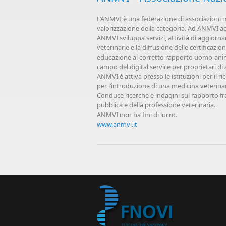
L’ANMVI è una federazione di associazioni med
valorizzazione della categoria. Ad ANMVI ad
ANMVI sviluppa servizi, attività di aggiorn
veterinarie e la diffusione delle certificazi
educazione al corretto rapporto uomo-anima
campo del digital service per proprietari d
ANMVI è attiva presso le istituzioni per il r
per l’introduzione di una medicina veterinar
Conduce ricerche e indagini sul rapporto fr
pubblica e della professione veterinaria.
ANMVI non ha fini di lucro.
www.anmvi.it