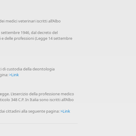
medici veterinari iscritti all’Albo
3 settembre 1946, dal decreto del
ni e delle professioni (Legge 14 settembre
ti di custodia della deontologia
agina:
>Link
 legge. L’esercizio della professione medico
colo 348 C.P. In Italia sono iscritti all’Albo
 dai cittadini alla seguente pagina:
>Link