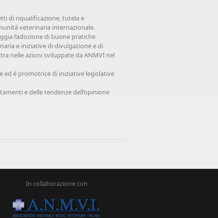
i di riqualificazione, tutela e
munità veterinaria internazionale.
aggia l’adozione di buone pratiche
aria e iniziative di divulgazione e di
tra nelle azioni sviluppate da ANMVI nel
 ed è promotrice di iniziative legislative
rtamenti e delle tendenze dell’opinione
In collaborazione con