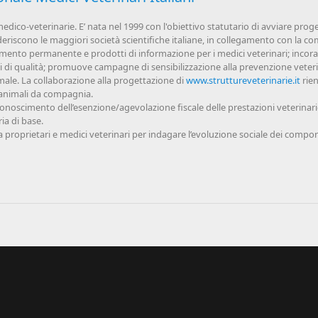
ico-veterinarie. E’ nata nel 1999 con l'obiettivo statutario di avviare progett
eriscono le maggiori società scientifiche italiane, in collegamento con la co
amento permanente e prodotti di informazione per i medici veterinari; incor
oni di qualità; promuove campagne di sensibilizzazione alla prevenzione veterin
le. La collaborazione alla progettazione di
www.struttureveterinarie.it
rien
i animali da compagnia.
iconoscimento dell’esenzione/agevolazione fiscale delle prestazioni veterinarie
ia di base.
a proprietari e medici veterinari per indagare l’evoluzione sociale dei compo